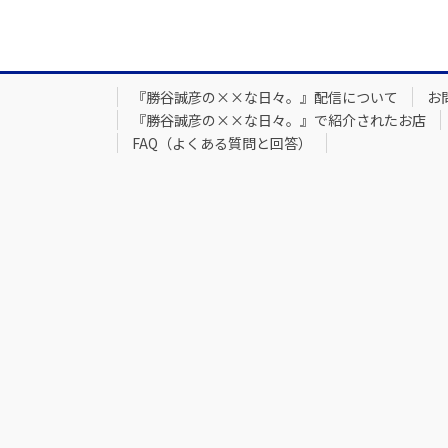
『勝谷誠彦の××な日々。』配信について
お
『勝谷誠彦の××な日々。』で紹介されたお店
FAQ（よくある質問と回答）