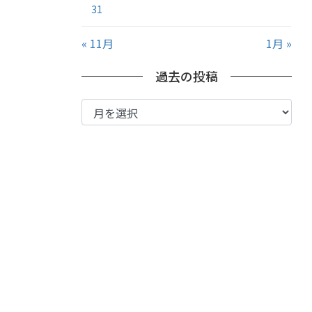
31
« 11月
1月 »
過去の投稿
過
去
の
投
稿