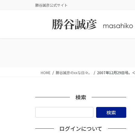
コ
ナ
勝谷誠彦公式サイト
ン
ビ
テ
ゲ
ン
ー
ツ
シ
に
ョ
移
ン
動
に
移
動
HOME
勝谷誠彦のxxな日々。
2007年12月29日
検索
ログインについて