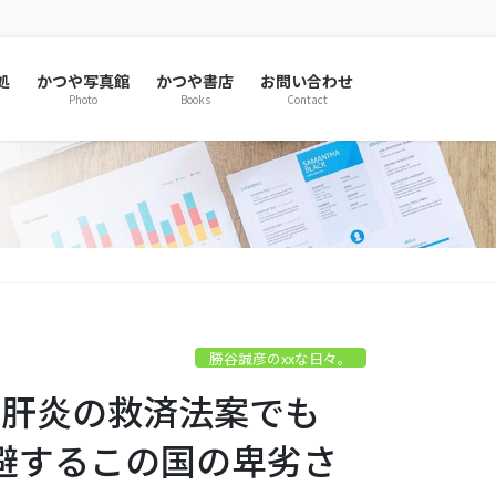
処
かつや写真館
かつや書店
お問い合わせ
Photo
Books
Contact
勝谷誠彦のxxな日々。
薬害肝炎の救済法案でも
避するこの国の卑劣さ