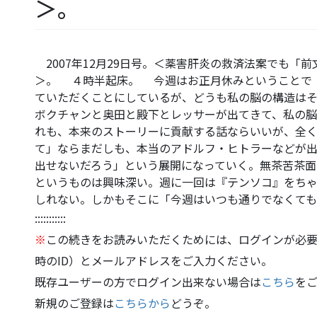
＞。
2007年12月29日号。＜薬害肝炎の救済法案でも「
＞。 ４時半起床。 今週はお正月休みということで
ていただくことにしているが、どうも私の脳の構造は
ボクチャンと奥田と殿下とレッサーが出てきて、私の脳
れも、本来のストーリーに貢献する話ならいいが、全
て」ならまだしも、本当のアドルフ・ヒトラーなどが
出せないだろう」という展開になっていく。無茶苦茶
というものは興味深い。週に一回は『テンソコ』をち
しれない。しかもそこに「今週はいつも通りでなくて
:::::::::::
※
この続きをお読みいただくためには、ログインが必要
時のID）とメールアドレスをご入力ください。
既存ユーザーの方でログイン出来ない場合は
こちら
を
新規のご登録は
こちらから
どうぞ。