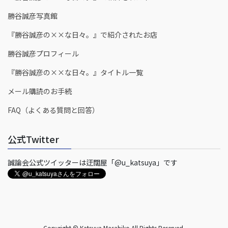
勝谷誠彦写真館
『勝谷誠彦の××な日々。』で紹介されたお店
勝谷誠彦プロフィール
『勝谷誠彦の××な日々。』タイトル一覧
メール購読のお手続
FAQ（よくある質問と回答）
公式Twitter
誠論会公式ツイッターは迂闊屋「@u_katsuya」です
Copyright © Katsuya Masahiko All Rights Reserved.