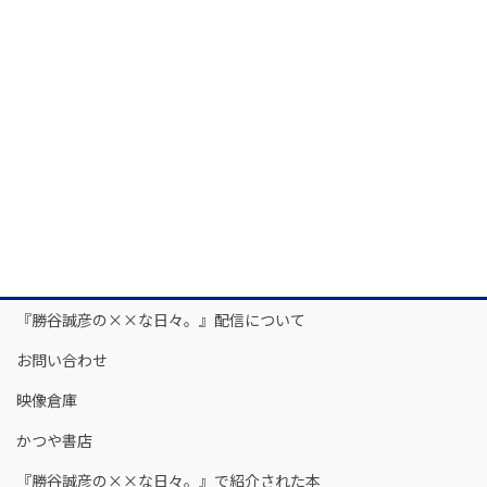
『勝谷誠彦の××な日々。』配信について
お問い合わせ
映像倉庫
かつや書店
『勝谷誠彦の××な日々。』で紹介された本