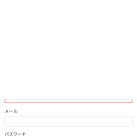
検索
ログインについて
現在、ログインしていただけるのは、2020年4月1日現在の誠論会
会員となっております。
ログイン
パスワード部分にはIDを入力してください
メール
パスワード