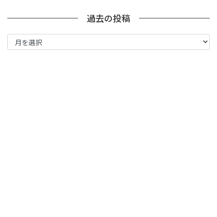
過去の投稿
過
去
の
投
稿