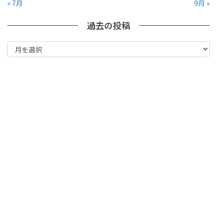
« 7月
9月 »
過去の投稿
過
去
の
投
稿