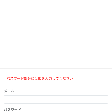
検索
ログインについて
現在、ログインしていただけるのは、2020年4月1日現在の誠論会
会員となっております。
ログイン
パスワード部分にはIDを入力してください
メール
パスワード