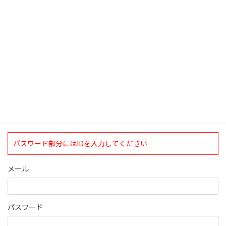
検索
ログインについて
現在、ログインしていただけるのは、2020年4月1日現在の誠論会
会員となっております。
ログイン
パスワード部分にはIDを入力してください
メール
パスワード