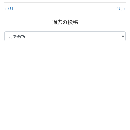
« 7月
9月 »
過去の投稿
過
去
の
投
稿