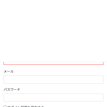
ログインについて
現在、ログインしていただけるのは、2020年4月1日現在の誠論会
会員となっております。
ログイン
パスワード部分にはIDを入力してください
メール
パスワード