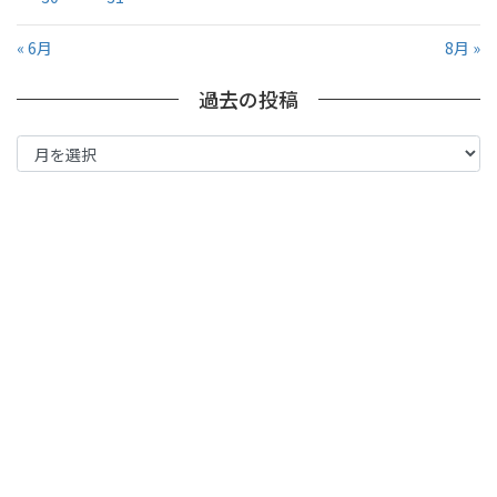
« 6月
8月 »
過去の投稿
過
去
の
投
稿