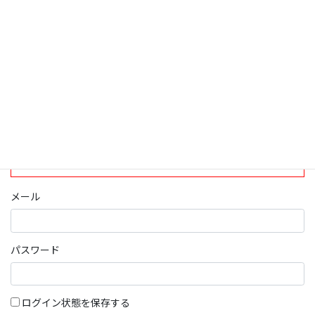
ログインについて
現在、ログインしていただけるのは、2020年4月1日現在の誠論会
会員となっております。
ログイン
パスワード部分にはIDを入力してください
メール
パスワード
ログイン状態を保存する