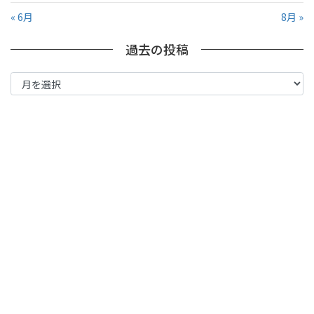
« 6月
8月 »
過去の投稿
過
去
の
投
稿