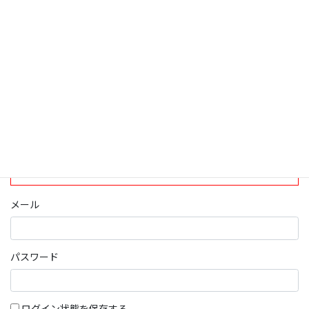
ログインについて
現在、ログインしていただけるのは、2020年4月1日現在の誠論会
会員となっております。
ログイン
パスワード部分にはIDを入力してください
メール
パスワード
ログイン状態を保存する