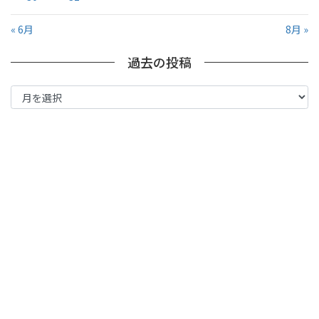
« 6月
8月 »
過去の投稿
過
去
の
投
稿