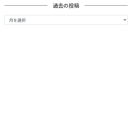
過去の投稿
過
去
の
投
稿