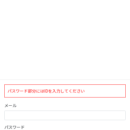
検索
ログインについて
現在、ログインしていただけるのは、2020年4月1日現在の誠論会
会員となっております。
ログイン
パスワード部分にはIDを入力してください
メール
パスワード