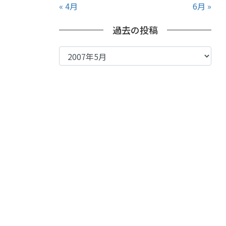
« 4月
6月 »
過去の投稿
過
去
の
投
稿