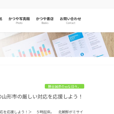
処
かつや写真館
かつや書店
お問い合わせ
Photo
Books
Contact
勝谷誠彦のxxな日々。
への山形市の厳しい対応を応援しよう！
い対応を応援しよう！＞ ５時起床。 北朝鮮がミサイ