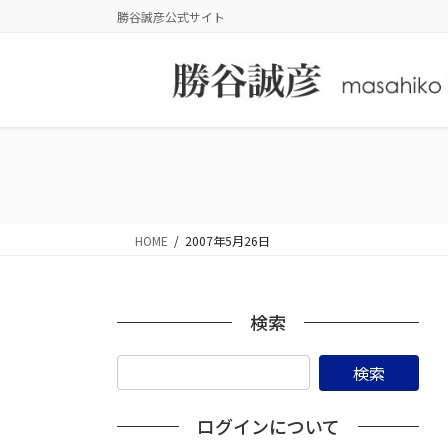
コ
ナ
勝谷誠彦公式サイト
ン
ビ
テ
ゲ
ン
ー
ツ
シ
に
ョ
移
ン
動
に
移
動
HOME
2007年5月26日
検索
ログインについて