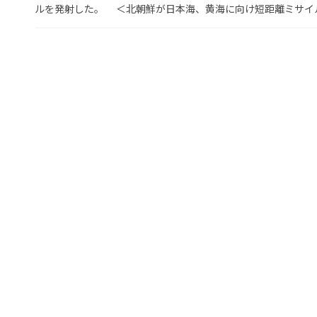
ルを発射した。 ＜北朝鮮が日本海、黄海に向け短距離ミサイル発射＞ ht