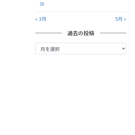
30
« 3月
5月 »
過去の投稿
過
去
の
投
稿