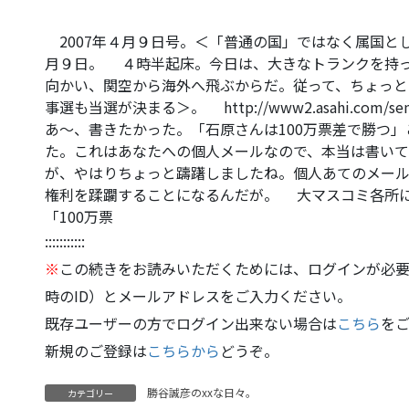
2007年４月９日号。＜「普通の国」ではなく属国と
月９日。 ４時半起床。今日は、大きなトランクを持
向かい、関空から海外へ飛ぶからだ。従って、ちょっ
事選も当選が決まる＞。 http://www2.asahi.com/senky
あ～、書きたかった。「石原さんは100万票差で勝つ
た。これはあなたへの個人メールなので、本当は書いて
が、やはりちょっと躊躇しましたね。個人あてのメー
権利を蹂躙することになるんだが。 大マスコミ各所
「100万票
:::::::::::
※
この続きをお読みいただくためには、ログインが必要
時のID）とメールアドレスをご入力ください。
既存ユーザーの方でログイン出来ない場合は
こちら
を
新規のご登録は
こちらから
どうぞ。
勝谷誠彦のxxな日々。
カテゴリー