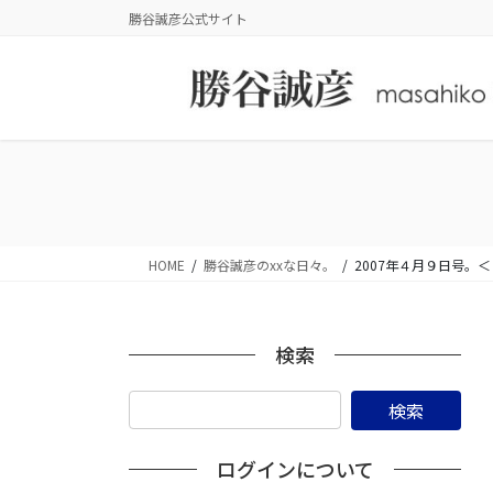
コ
ナ
勝谷誠彦公式サイト
ン
ビ
テ
ゲ
ン
ー
ツ
シ
に
ョ
移
ン
動
に
移
動
HOME
勝谷誠彦のxxな日々。
2007年４月９日号
検索
ログインについて