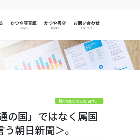
処
かつや写真館
かつや書店
お問い合わせ
Photo
Books
Contact
勝谷誠彦のxxな日々。
普通の国」ではなく属国
言う朝日新聞＞。