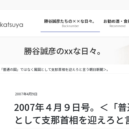
勝谷誠彦たちの××な日々。
お勧め酒・食
Backnumber
Recommend
勝谷誠彦のxxな日々。
。＜「普通の国」ではなく属国として支那首相を迎えろと言う朝日新聞＞。
2007年4月9日
2007年４月９日号。＜「
として支那首相を迎えろと