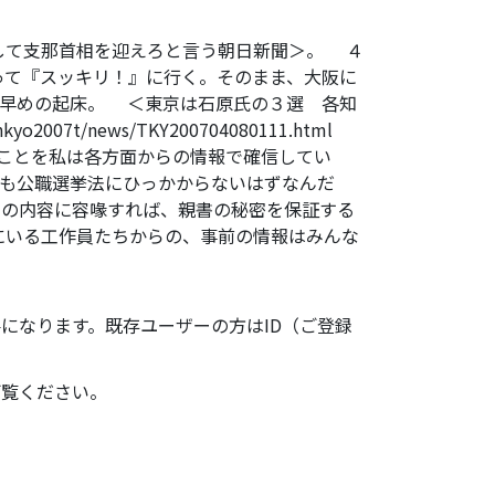
して支那首相を迎えろと言う朝日新聞＞。 ４
って『スッキリ！』に行く。そのまま、大阪に
と早めの起床。 ＜東京は石原氏の３選 各知
o2007t/news/TKY200704080111.html
」ことを私は各方面からの情報で確信してい
も公職選挙法にひっかからないはずなんだ
ルの内容に容喙すれば、親書の秘密を保証する
にいる工作員たちからの、事前の情報はみんな
になります。既存ユーザーの方はID（ご登録
ご覧ください。