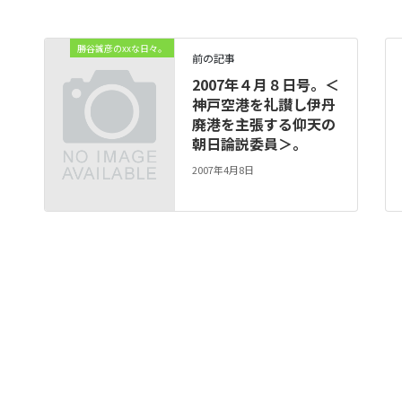
勝谷誠彦のxxな日々。
前の記事
2007年４月８日号。＜
神戸空港を礼讃し伊丹
廃港を主張する仰天の
朝日論説委員＞。
2007年4月8日