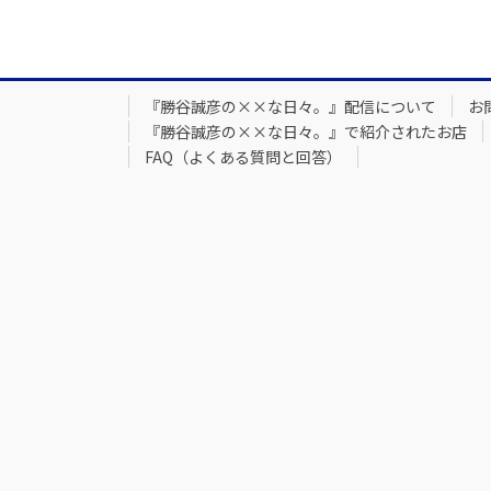
『勝谷誠彦の××な日々。』配信について
お
『勝谷誠彦の××な日々。』で紹介されたお店
FAQ（よくある質問と回答）