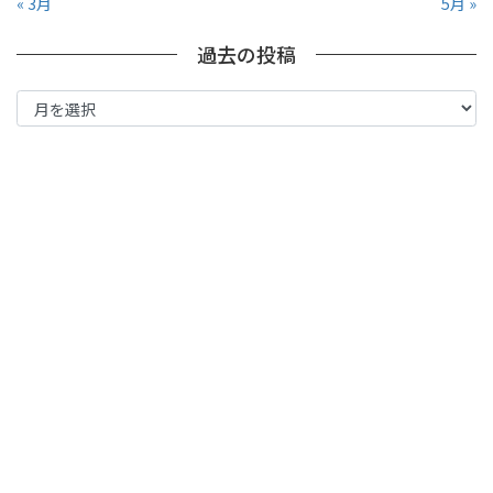
« 3月
5月 »
過去の投稿
過
去
の
投
稿