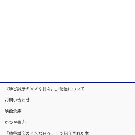
『勝谷誠彦の××な日々。』配信について
お問い合わせ
映像倉庫
かつや書店
『勝谷誠彦の××な日々。』で紹介された本