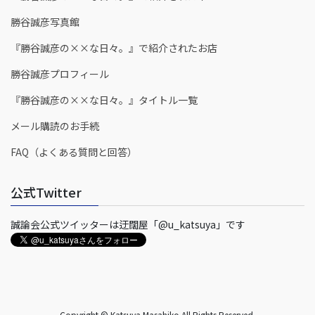
勝谷誠彦写真館
『勝谷誠彦の××な日々。』で紹介されたお店
勝谷誠彦プロフィール
『勝谷誠彦の××な日々。』タイトル一覧
メール購読のお手続
FAQ（よくある質問と回答）
公式Twitter
誠論会公式ツイッターは迂闊屋「@u_katsuya」です
Copyright © Katsuya Masahiko All Rights Reserved.