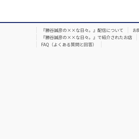
『勝谷誠彦の××な日々。』配信について
お
『勝谷誠彦の××な日々。』で紹介されたお店
FAQ（よくある質問と回答）