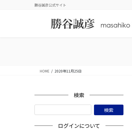
コ
ナ
勝谷誠彦公式サイト
ン
ビ
テ
ゲ
ン
ー
ツ
シ
に
ョ
移
ン
動
に
移
動
HOME
2020年11月25日
検索
ログインについて