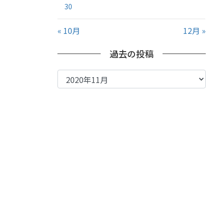
30
« 10月
12月 »
過去の投稿
過
去
の
投
稿