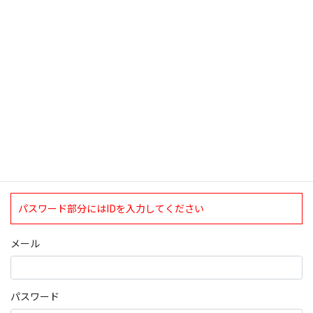
検索
ログインについて
現在、ログインしていただけるのは、2020年4月1日現在の誠論会
会員となっております。
ログイン
パスワード部分にはIDを入力してください
メール
パスワード