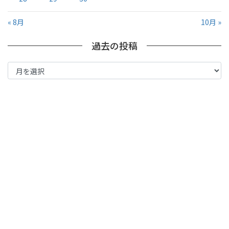
« 8月
10月 »
過去の投稿
過
去
の
投
稿