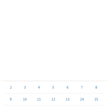
パスワード
ログイン状態を保存する
ログイン
2020年3月
月
火
水
木
金
土
日
1
2
3
4
5
6
7
8
9
10
11
12
13
14
15