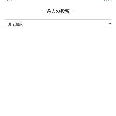
過去の投稿
過
去
の
投
稿