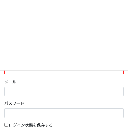
ログインについて
現在、ログインしていただけるのは、2020年4月1日現在の誠論会
会員となっております。
ログイン
パスワード部分にはIDを入力してください
メール
パスワード
ログイン状態を保存する