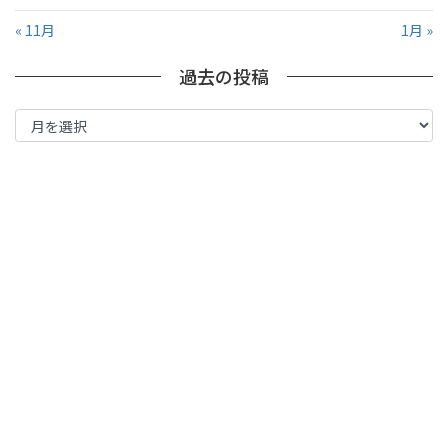
« 11月
1月 »
過去の投稿
過
去
の
投
稿