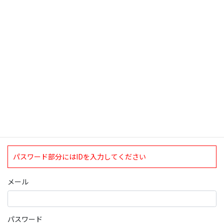
検索
ログインについて
現在、ログインしていただけるのは、2020年4月1日現在の誠論会
会員となっております。
ログイン
パスワード部分にはIDを入力してください
メール
パスワード