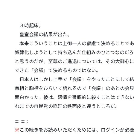
３時起床。
皇室会議の結果が出た。
本来こういうことは上御一人の叡慮で決めることであ
奴隷化しようとして持ち込んだ仕
組みのひとつなのだろ
と思うのだが。
至尊のご進退については、その大御心に
できた「会議」で決めるものではない。
日本人はしかし上手で「会議」
をやったことにして
首相と胸襟をひらいて語れるので「会議」
のあとの会
面白かった。彼は、
感情を徹底的に殺すことはできな
れまでの自民党の総理の鉄面皮と違うところだ。
:::::::::::
※
この続きをお読みいただくためには、ログインが必要