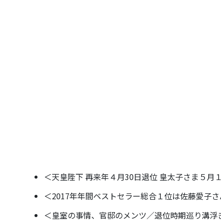
＜天皇陛下 再来年４月30日退位 皇太子さま５月
＜2017年年間ベストセラー総合１位は佐藤愛子
＜皇室の事情、官邸のメンツ／退位時期巡り溝浮