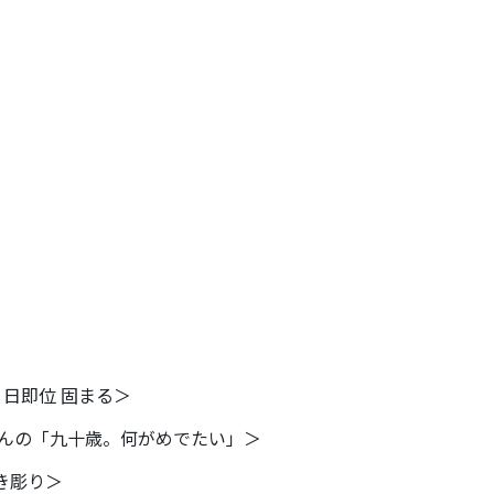
１日即位 固まる＞
さんの「
九十歳。何がめでたい」＞
き彫り＞