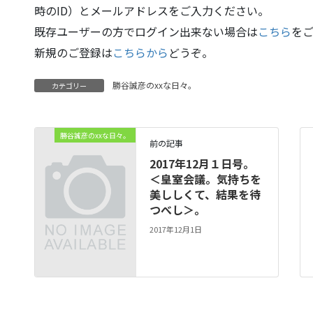
時のID）とメールアドレスをご入力ください。
既存ユーザーの方でログイン出来ない場合は
こちら
を
新規のご登録は
こちらから
どうぞ。
勝谷誠彦のxxな日々。
カテゴリー
勝谷誠彦のxxな日々。
前の記事
2017年12月１日号。
＜皇室会議。気持ちを
美ししくて、結果を待
つべし＞。
2017年12月1日