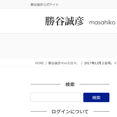
コ
ナ
勝谷誠彦公式サイト
ン
ビ
テ
ゲ
ン
ー
ツ
シ
に
ョ
移
ン
動
に
移
動
HOME
勝谷誠彦のxxな日々。
2017年12月２日号
検索
ログインについて