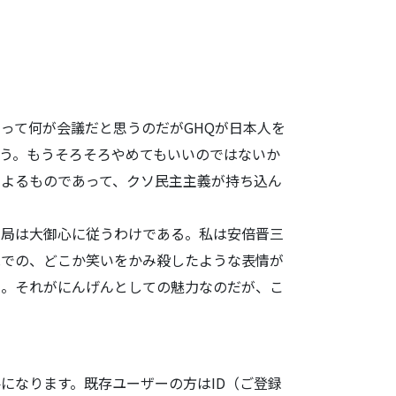
って何が会議
だと思うのだがGHQが日本人を
う。
もうそろそろやめてもいいのではないか
よるものであって、
クソ民主主義が持ち込ん
結局は大御心に従うわけである。
私は安倍晋三
見での、
どこか笑いをかみ殺したような表情が
い。
それがにんげんとしての魅力なのだが、
こ
になります。既存ユーザーの方はID（ご登録