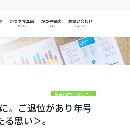
処
かつや写真館
かつや書店
お問い合わせ
Photo
Books
Contact
勝谷誠彦のxxな日々。
本当に。ご退位があり年号
たる思い＞。