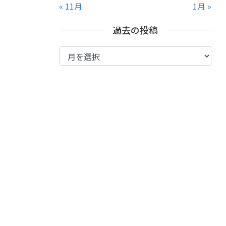
« 11月
1月 »
過去の投稿
過
去
の
投
稿