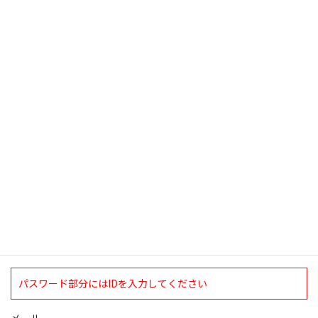
2017年８月７日号。＜新盆＞。
2017年8月8日
検索
ログインについて
現在、ログインしていただけるのは、2020年4月1日現在の誠論会
会員となっております。
ログイン
パスワード部分にはIDを入力してください