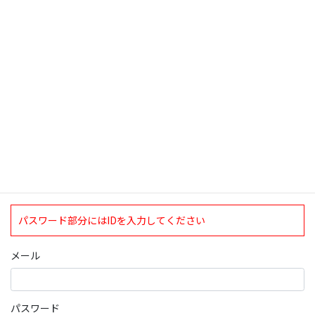
検索
ログインについて
現在、ログインしていただけるのは、2020年4月1日現在の誠論会
会員となっております。
ログイン
パスワード部分にはIDを入力してください
メール
パスワード