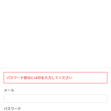
検索
ログインについて
現在、ログインしていただけるのは、2020年4月1日現在の誠論会
会員となっております。
ログイン
パスワード部分にはIDを入力してください
メール
パスワード