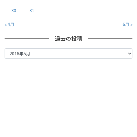
30
31
« 4月
6月 »
過去の投稿
過
去
の
投
稿