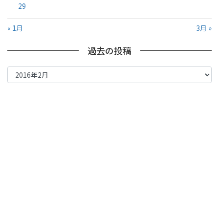
29
« 1月
3月 »
過去の投稿
過
去
の
投
稿