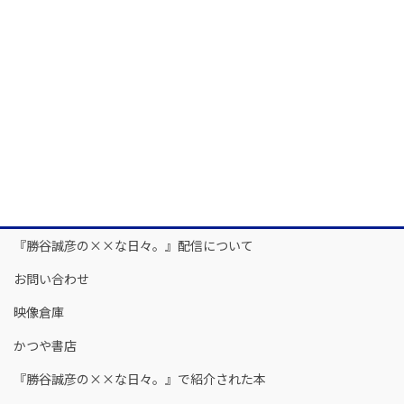
『勝谷誠彦の××な日々。』配信について
お問い合わせ
映像倉庫
かつや書店
『勝谷誠彦の××な日々。』で紹介された本