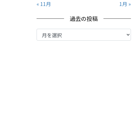
« 11月
1月 »
過去の投稿
過
去
の
投
稿