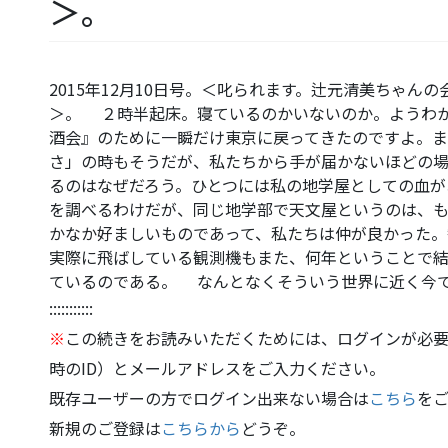
＞。
2015年12月10日号。＜叱られます。辻元清美ちゃん
＞。 ２時半起床。寝ているのかいないのか。ようわ
酒会』のために一瞬だけ東京に戻ってきたのですよ。
さ」の時もそうだが、私たちから手が届かないほどの
るのはなぜだろう。ひとつには私の地学屋としての血が
を調べるわけだが、同じ地学部で天文屋というのは、
かなか好ましいものであって、私たちは仲が良かった。
実際に飛ばしている観測機もまた、何年ということで
ているのである。 なんとなくそういう世界に近く今
:::::::::::
※
この続きをお読みいただくためには、ログインが必要
時のID）とメールアドレスをご入力ください。
既存ユーザーの方でログイン出来ない場合は
こちら
を
新規のご登録は
こちらから
どうぞ。