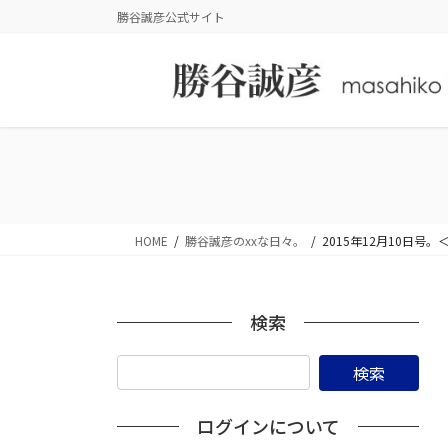
コ
ナ
勝谷誠彦公式サイト
ン
ビ
テ
ゲ
ン
ー
ツ
シ
に
ョ
移
ン
動
に
移
動
HOME
勝谷誠彦のxxな日々。
2015年12月10日
検索
ログインについて