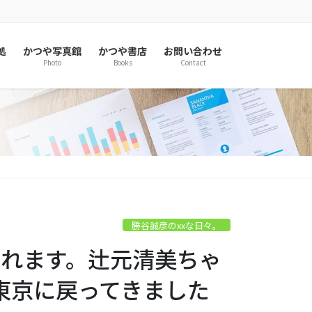
処
かつや写真館
かつや書店
お問い合わせ
Photo
Books
Contact
勝谷誠彦のxxな日々。
叱られます。辻元清美ちゃ
東京に戻ってきました