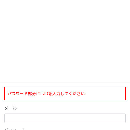
検索
ログインについて
現在、ログインしていただけるのは、2020年4月1日現在の誠論会
会員となっております。
ログイン
パスワード部分にはIDを入力してください
メール
パスワード