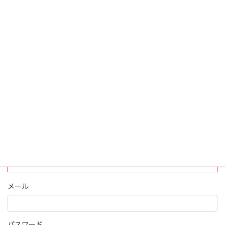
検索
ログインについて
現在、ログインしていただけるのは、2020年4月1日現在の誠論会
会員となっております。
ログイン
パスワード部分にはIDを入力してください
メール
パスワード