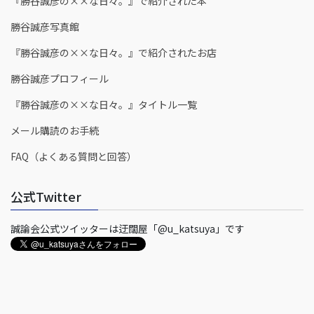
『勝谷誠彦の××な日々。』で紹介された本
勝谷誠彦写真館
『勝谷誠彦の××な日々。』で紹介されたお店
勝谷誠彦プロフィール
『勝谷誠彦の××な日々。』タイトル一覧
メール購読のお手続
FAQ（よくある質問と回答）
公式Twitter
誠論会公式ツイッターは迂闊屋「@u_katsuya」です