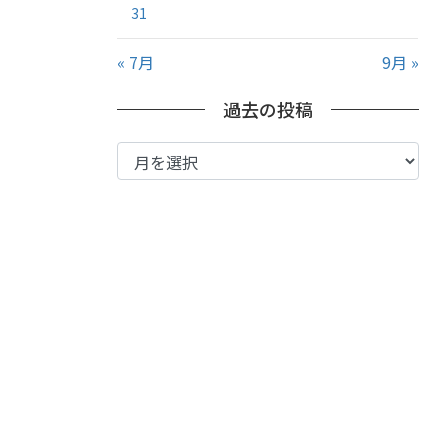
31
« 7月
9月 »
過去の投稿
過
去
の
投
稿