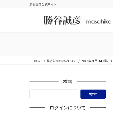
コ
ナ
勝谷誠彦公式サイト
ン
ビ
テ
ゲ
ン
ー
ツ
シ
に
ョ
移
ン
動
に
移
動
HOME
勝谷誠彦のxxな日々。
2015年８月16日号
検索
ログインについて