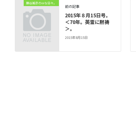
勝谷誠彦のxxな日々。
前の記事
2015年８月15日号。
＜70年。英霊に黙祷
＞。
2015年8月15日