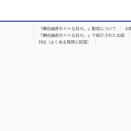
『勝谷誠彦の××な日々。』配信について
お
『勝谷誠彦の××な日々。』で紹介されたお店
FAQ（よくある質問と回答）