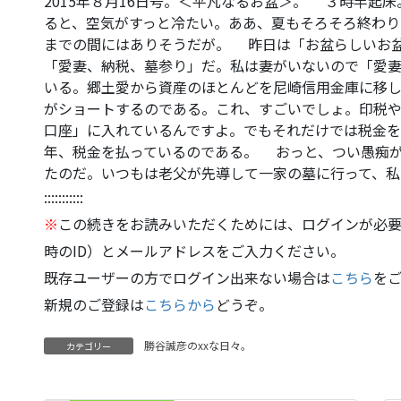
2015年８月16日号。＜平凡なるお盆＞。 ３時半起
ると、空気がすっと冷たい。ああ、夏もそろそろ終わり
までの間にはありそうだが。 昨日は「お盆らしいお
「愛妻、納税、墓参り」だ。私は妻がいないので「愛
いる。郷土愛から資産のほとんどを尼崎信用金庫に移
がショートするのである。これ、すごいでしょ。印税
口座」に入れているんですよ。でもそれだけでは税金
年、税金を払っているのである。 おっと、つい愚痴
たのだ。いつもは老父が先導して一家の墓に行って、私
:::::::::::
※
この続きをお読みいただくためには、ログインが必要
時のID）とメールアドレスをご入力ください。
既存ユーザーの方でログイン出来ない場合は
こちら
を
新規のご登録は
こちらから
どうぞ。
勝谷誠彦のxxな日々。
カテゴリー