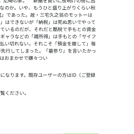
床。尼崎の家。 新聞を買いに夜明けの街に出
なのか。いや、もうひと盛り上がりくらい秋
盆」であった。故・三宅久之翁のモットーは
妻」はできないが「納税」は死ぬ思いでやって
しているのだが、それだと酷税で手もとの資金
やギャラなどの「雑所得」は手もとの「サイフ
を払い切れない。それこそ「預金を崩して」毎
が先行してしまった。「墓参り」を言いたかっ
はおまかせで嫌々つい
になります。既存ユーザーの方はID（ご登録
ご覧ください。