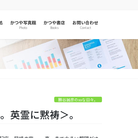
処
かつや写真館
かつや書店
お問い合わせ
Photo
Books
Contact
勝谷誠彦のxxな日々。
0年。英霊に黙祷＞。