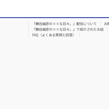
『勝谷誠彦の××な日々。』配信について
お
『勝谷誠彦の××な日々。』で紹介されたお店
FAQ（よくある質問と回答）