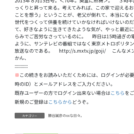
2015年８月15日号。＜70年。英霊に黙祷＞。 ３
っくりと昇って来る。考えてみれば、この家で迎えるお
ことを想う」ということが、老父が倒れて、本当になく
世代をつくって供養を続けていかなければいけないのだ
て、好きなように生きてきたような気が、やっと最近に
らみでご苦労なさっているのに。 昨日は15時過ぎの
ように、サンテレビの番組ではなく東京メトロポリタン
放送なのである。 http://s.mxtv.jp/goji/ こんなメンバ
かん、
:::::::::::
※
この続きをお読みいただくためには、ログインが必要
時のID）とメールアドレスをご入力ください。
既存ユーザーの方でログイン出来ない場合は
こちら
を
新規のご登録は
こちらから
どうぞ。
勝谷誠彦のxxな日々。
カテゴリー