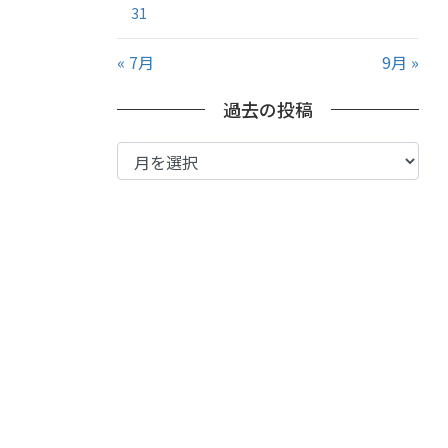
31
« 7月
9月 »
過去の投稿
過
去
の
投
稿