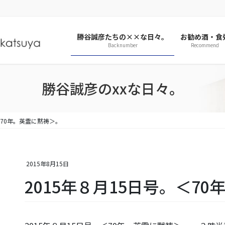
勝谷誠彦たちの××な日々。
お勧め酒・食
Backnumber
Recommend
勝谷誠彦のxxな日々。
＜70年。英霊に黙祷＞。
2015年8月15日
2015年８月15日号。＜7