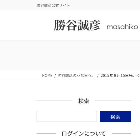
コ
ナ
勝谷誠彦公式サイト
ン
ビ
テ
ゲ
ン
ー
ツ
シ
に
ョ
移
ン
動
に
移
動
HOME
勝谷誠彦のxxな日々。
2015年８月15日号。
検索
ログインについて