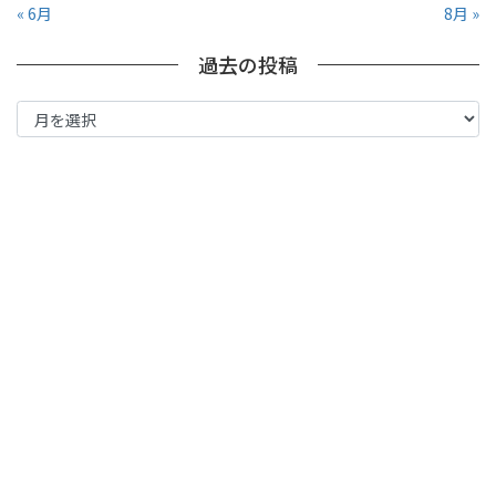
« 6月
8月 »
過去の投稿
過
去
の
投
稿