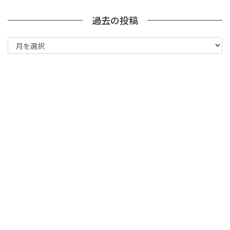
過去の投稿
過
去
の
投
稿