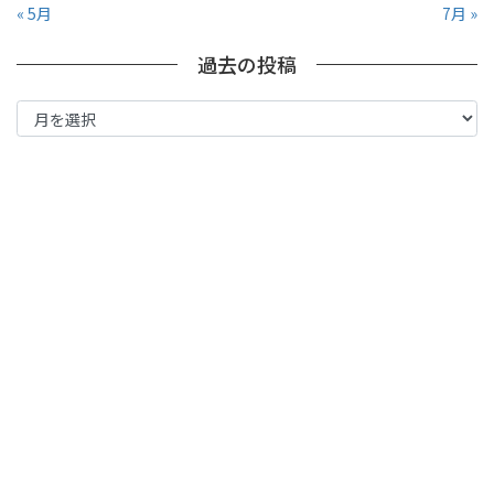
« 5月
7月 »
過去の投稿
過
去
の
投
稿