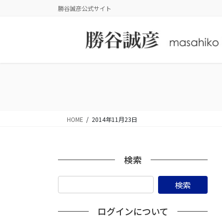
コ
ナ
勝谷誠彦公式サイト
ン
ビ
テ
ゲ
ン
ー
ツ
シ
に
ョ
移
ン
動
に
移
動
HOME
2014年11月23日
検索
ログインについて