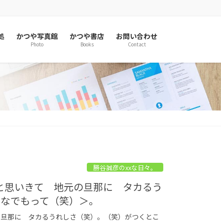
処
かつや写真館
かつや書店
お問い合わせ
Photo
Books
Contact
勝谷誠彦のxxな日々。
くやと思いきて 地元の旦那に タカるう
だなでもって（笑）＞。
元の旦那に タカるうれしさ（笑）。（笑）がつくとこ