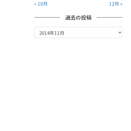
« 10月
12月 »
過去の投稿
過
去
の
投
稿