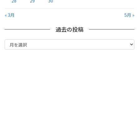
28
29
30
« 3月
5月 »
過去の投稿
過
去
の
投
稿