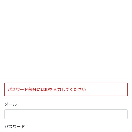
検索
ログインについて
現在、ログインしていただけるのは、2020年4月1日現在の誠論会
会員となっております。
ログイン
パスワード部分にはIDを入力してください
メール
パスワード