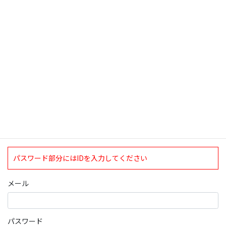
検索
ログインについて
現在、ログインしていただけるのは、2020年4月1日現在の誠論会
会員となっております。
ログイン
パスワード部分にはIDを入力してください
メール
パスワード