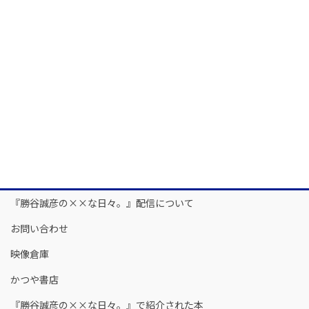
『勝谷誠彦の××な日々。』配信について
お問い合わせ
映像倉庫
かつや書店
『勝谷誠彦の××な日々。』で紹介された本