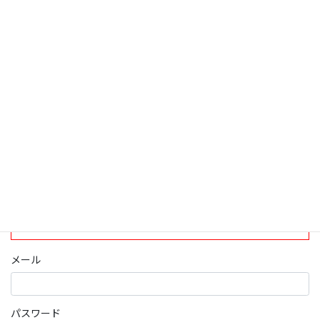
検索
ログインについて
現在、ログインしていただけるのは、2020年4月1日現在の誠論会
会員となっております。
ログイン
パスワード部分にはIDを入力してください
メール
パスワード