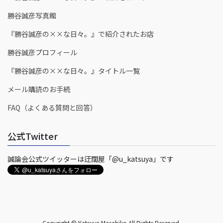
勝谷誠彦写真館
『勝谷誠彦の××な日々。』で紹介されたお店
勝谷誠彦プロフィール
『勝谷誠彦の××な日々。』タイトル一覧
メール購読のお手続
FAQ（よくある質問と回答）
公式Twitter
誠論会公式ツイッターは迂闊屋「@u_katsuya」です
Copyright © Katsuya Masahiko All Rights Reserved.