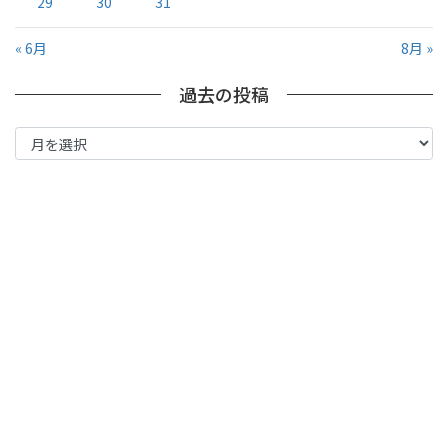
29
30
31
« 6月
8月 »
過去の投稿
過
去
の
投
稿