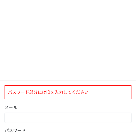
検索
ログインについて
現在、ログインしていただけるのは、2020年4月1日現在の誠論会
会員となっております。
ログイン
パスワード部分にはIDを入力してください
メール
パスワード