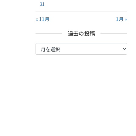
31
« 11月
1月 »
過去の投稿
過
去
の
投
稿