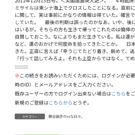
2012年12月13日号。＜尖閣諸島突入記＞。 ４時
ミサイルは東シナ海上でクロスしたことになる。直前に
に関して、実は事前にかなりの情報は得ていた。確言
していた。 最後の判断は誤ったのかなあ。いや、後
はいるが。そちらの方も生きて帰ってこれたのは僥倖
自賛しておこう。なによりもまだ生きている。私は運が
など、運のおかげで何度命を拾ってきたことか。 日
きた。正直に言えば「辛うじてたどり着き、眺めて、逃
「行って話してみろよ。それも上空からではなく。て
:::::::::::
※
この続きをお読みいただくためには、ログインが必要
時のID）とメールアドレスをご入力ください。
既存ユーザーの方でログイン出来ない場合は
こちら
を
新規のご登録は
こちらから
どうぞ。
勝谷誠彦のxxな日々。
カテゴリー