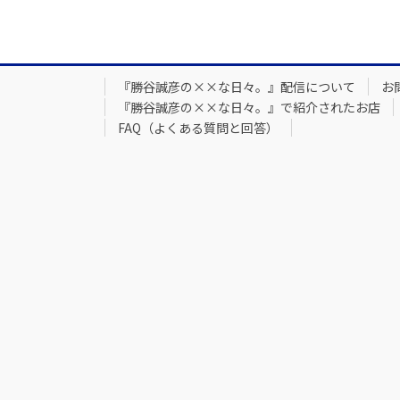
『勝谷誠彦の××な日々。』配信について
お
『勝谷誠彦の××な日々。』で紹介されたお店
FAQ（よくある質問と回答）