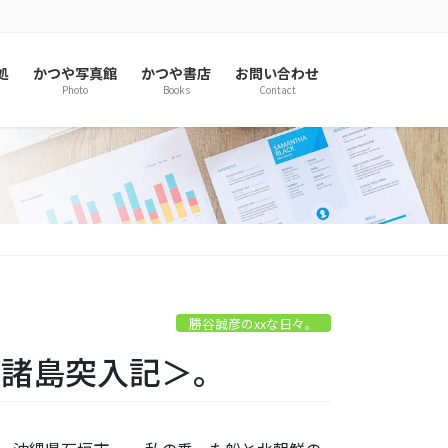
処
かつや写真館
かつや書店
お問い合わせ
Photo
Books
Contact
勝谷誠彦のxxな日々。
尖閣諸島突入記＞。