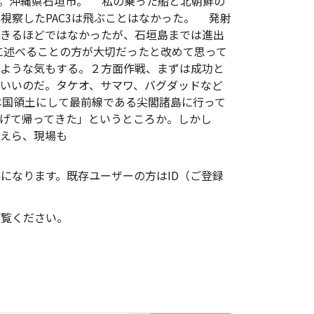
起床。沖縄県石垣市。 私の乗った船と北朝鮮の
視察したPAC3は飛ぶことはなかった。 発射
できるほどではなかったが、石垣島までは進出
に述べることの方が大切だったと改めて思って
のような気もする。２方面作戦、まずは成功と
いいのだ。タケオ、サマワ、バグダッドなど
本国領土にして最前線である尖閣諸島に行って
げて帰ってきた」というところか。しかし
めえら、現場も
になります。既存ユーザーの方はID（ご登録
ご覧ください。