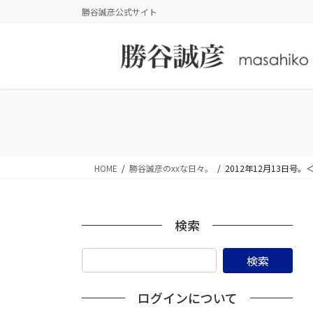
コ
ナ
勝谷誠彦公式サイト
ン
ビ
テ
ゲ
ン
ー
ツ
シ
に
ョ
移
ン
動
に
移
動
HOME
勝谷誠彦のxxな日々。
2012年12月13日号
検索
ログインについて