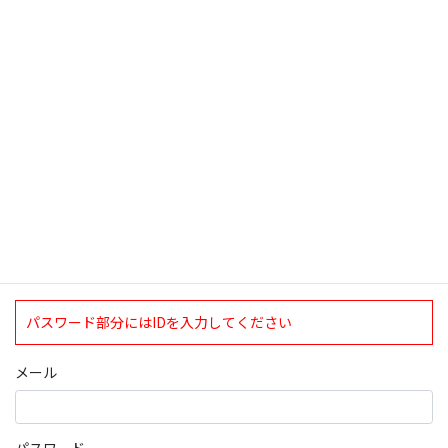
検索
ログインについて
現在、ログインしていただけるのは、2020年4月1日現在の誠論会
会員となっております。
ログイン
パスワード部分にはIDを入力してください
メール
パスワード