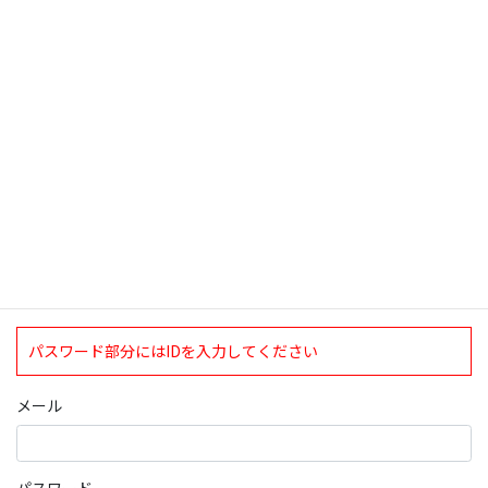
検索
ログインについて
現在、ログインしていただけるのは、2020年4月1日現在の誠論会
会員となっております。
ログイン
パスワード部分にはIDを入力してください
メール
パスワード