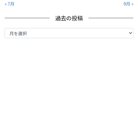
« 7月
9月 »
過去の投稿
過
去
の
投
稿