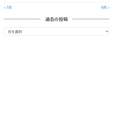
« 7月
9月 »
過去の投稿
過
去
の
投
稿