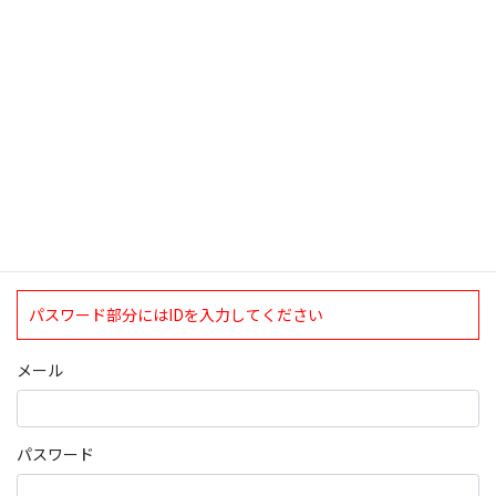
検索
ログインについて
現在、ログインしていただけるのは、2020年4月1日現在の誠論会
会員となっております。
ログイン
パスワード部分にはIDを入力してください
メール
パスワード