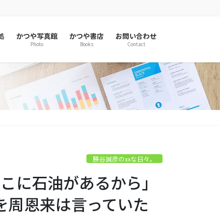
処
かつや写真館
かつや書店
お問い合わせ
Photo
Books
Contact
勝谷誠彦のxxな日々。
「そこに石油があるから」
を周恩来は言っていた