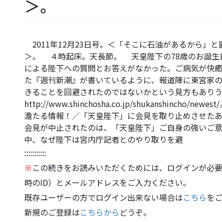
＞。
2011年12月23日号。＜「そこに石油があるから」
＞。 ４時起床。天長節。 天皇陛下の78歳のお誕生
による陛下への質問とお答えがなかった。ご病気が快
た『週刊新潮』が書いているように、報道陣に東宮家
きることを回避されたのではないかという見方もあり
http://www.shinchosha.co.jp/shukanshinc
澹たる情報！／「天皇陛下」に会見を取り止めさせた
会見が中止されたのは、「天皇陛下」ご自身の強いご
中、なぜ陛下は宮内庁記者とのやり取りを避
:::::::::::
※
この続きをお読みいただくためには、ログインが必要
時のID）とメールアドレスをご入力ください。
既存ユーザーの方でログイン出来ない場合は
こちら
を
新規のご登録は
こちらから
どうぞ。