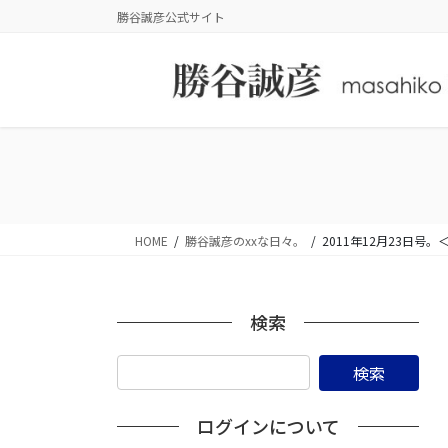
コ
ナ
勝谷誠彦公式サイト
ン
ビ
テ
ゲ
ン
ー
ツ
シ
に
ョ
移
ン
動
に
移
動
HOME
勝谷誠彦のxxな日々。
2011年12月23日
検索
ログインについて