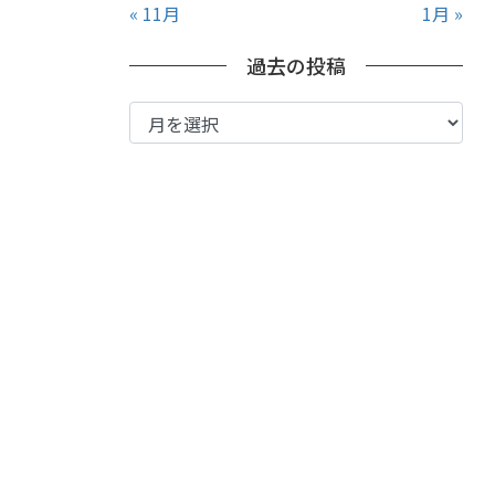
« 11月
1月 »
過去の投稿
過
去
の
投
稿