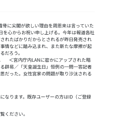
と露骨に尖閣が欲しい理由を周恩来は言っていた
日を心からお祝い申し上げる。今年は報道各社
癒されたばかりだからとされるが昨日発売され
の事情などに踏み込まれ、また新たな摩擦が起
うるだろう。
ho/newest/。 ＜宮内庁内LANに密かにアップされた暗
ある辟易／「天皇誕生日」恒例の一問一答記者
意思だった。女性宮家の問題が取り沙汰される
になります。既存ユーザーの方はID（ご登録
ご覧ください。