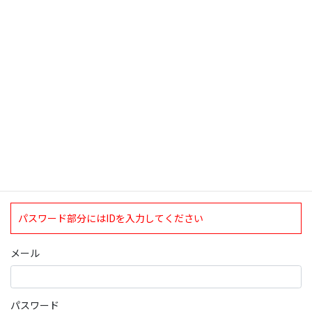
検索
ログインについて
現在、ログインしていただけるのは、2020年4月1日現在の誠論会
会員となっております。
ログイン
パスワード部分にはIDを入力してください
メール
パスワード