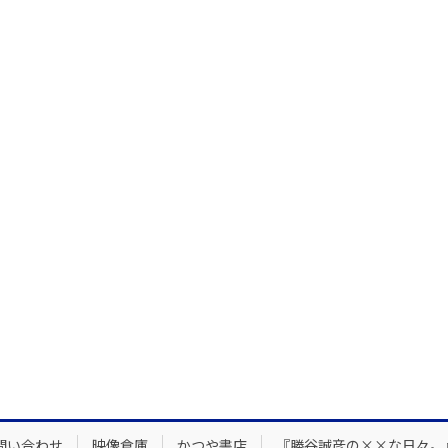
問い合わせ
映像倉庫
かつや書店
『勝谷誠彦の××な日々。