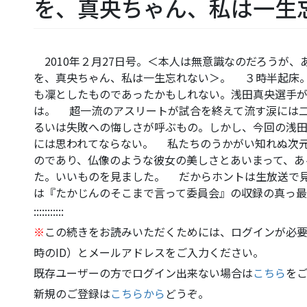
を、真央ちゃん、私は一生
2010年２月27日号。＜本人は無意識なのだろうが
を、真央ちゃん、私は一生忘れない＞。 ３時半起床
も凜としたものであったかもしれない。浅田真央選手
は。 超一流のアスリートが試合を終えて流す涙には
るいは失敗への悔しさが呼ぶもの。しかし、今回の浅
には思われてならない。 私たちのうかがい知れぬ次
のであり、仏像のような彼女の美しさとあいまって、あ
た。いいものを見ました。 だからホントは生放送で
は『たかじんのそこまで言って委員会』の収録の真っ
:::::::::::
※
この続きをお読みいただくためには、ログインが必要
時のID）とメールアドレスをご入力ください。
既存ユーザーの方でログイン出来ない場合は
こちら
を
新規のご登録は
こちらから
どうぞ。