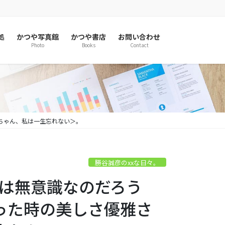
処
かつや写真館
かつや書店
お問い合わせ
Photo
Books
Contact
央ちゃん、私は一生忘れない＞。
勝谷誠彦のxxな日々。
人は無意識なのだろう
った時の美しさ優雅さ