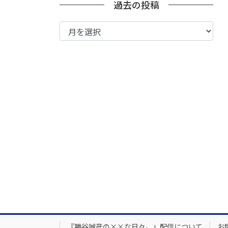
過去の投稿
過
去
の
投
稿
『勝谷誠彦の××な日々。』配信について
お