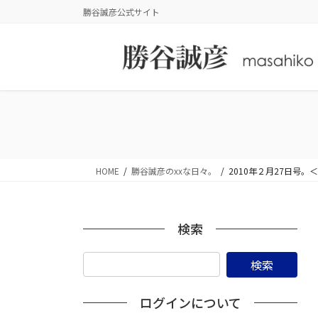
コ
ナ
勝谷誠彦公式サイト
ン
ビ
テ
ゲ
ン
ー
ツ
シ
に
ョ
移
ン
動
に
移
動
HOME
勝谷誠彦のxxな日々。
2010年２月27日
検索
ログインについて