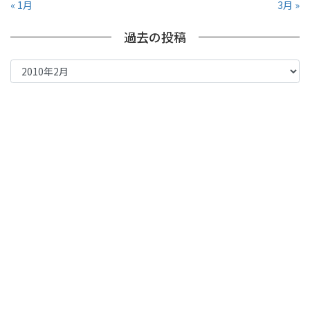
« 1月
3月 »
過去の投稿
過
去
の
投
稿